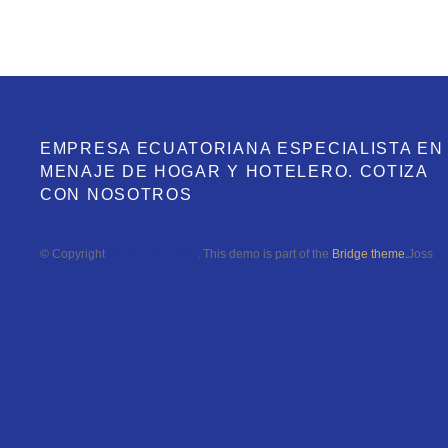
Tus favoritos
EMPRESA ECUATORIANA ESPECIALISTA EN
MENAJE DE HOGAR Y HOTELERO. COTIZA
CON NOSOTROS
© Copyright
Qode Interactive
. This demo is part of the
Bridge theme.
Joss