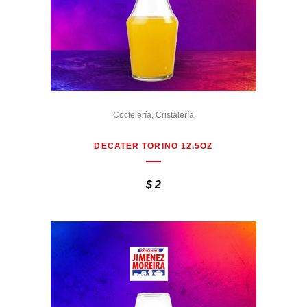
Coctelería
,
Cristalería
DECATER TORINO 12.5OZ
$
2