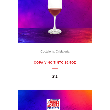
Coctelería
,
Cristalería
COPA VINO TINTO 10.5OZ
$
1