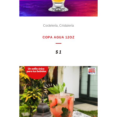
Coctelería
,
Cristalería
COPA AGUA 12OZ
$
1