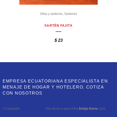
Ollas y sartenes
,
Sartenes
SARTÉN FAJITA
$
23
EMPRESA ECUATORIANA ESPECIALISTA EN
MENAJE DE HOGAR Y HOTELERO. COTIZA
CON NOSOTROS
© Copyright
Qode Interactive
. This demo is part of the
Bridge theme.
Joss