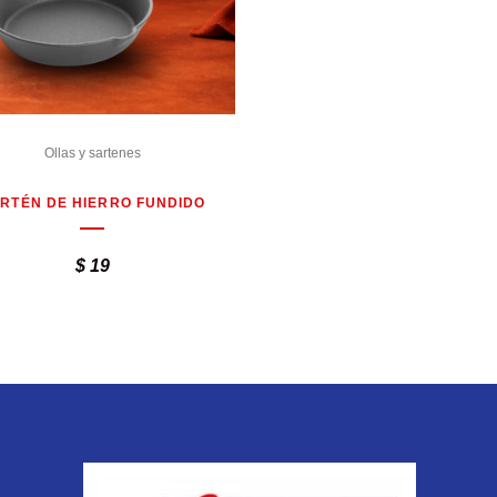
Ollas y sartenes
RTÉN DE HIERRO FUNDIDO
$
19