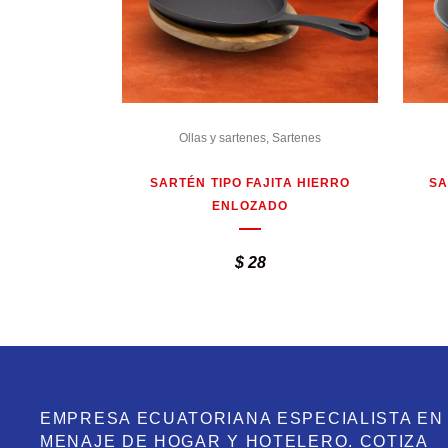
Ollas y sartenes
,
Sartenes
SARTÉN TIPO FAJITA HIERRO
SA
ENLOZADO
$
28
EMPRESA ECUATORIANA ESPECIALISTA EN
MENAJE DE HOGAR Y HOTELERO. COTIZA