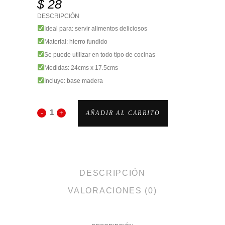
$
28
DESCRIPCIÓN
Ideal para: servir alimentos deliciosos
Material: hierro fundido
Se puede utilizar en todo tipo de cocinas
Medidas: 24cms x 17.5cms
Incluye: base madera
AÑADIR AL CARRITO
DESCRIPCIÓN
VALORACIONES (0)