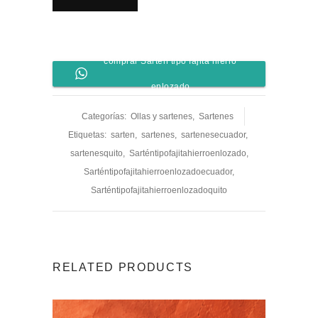
comprar Sartén tipo fajita hierro
enlozado
Categorías:
Ollas y sartenes
,
Sartenes
Etiquetas:
sarten
,
sartenes
,
sartenesecuador
,
sartenesquito
,
Sarténtipofajitahierroenlozado
,
Sarténtipofajitahierroenlozadoecuador
,
Sarténtipofajitahierroenlozadoquito
RELATED PRODUCTS